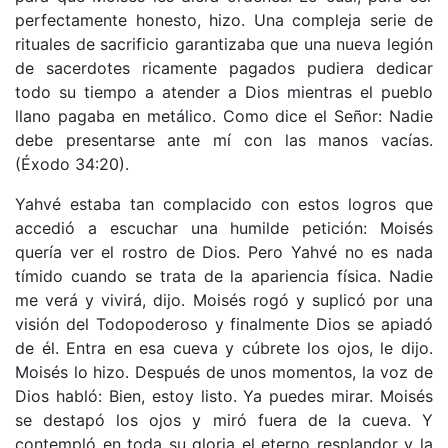
perfectamente honesto, hizo. Una compleja serie de
rituales de sacrificio garantizaba que una nueva legión
de sacerdotes ricamente pagados pudiera dedicar
todo su tiempo a atender a Dios mientras el pueblo
llano pagaba en metálico. Como dice el Señor: Nadie
debe presentarse ante mí con las manos vacías.
(Éxodo 34:20).
Yahvé estaba tan complacido con estos logros que
accedió a escuchar una humilde petición: Moisés
quería ver el rostro de Dios. Pero Yahvé no es nada
tímido cuando se trata de la apariencia física. Nadie
me verá y vivirá, dijo. Moisés rogó y suplicó por una
visión del Todopoderoso y finalmente Dios se apiadó
de él. Entra en esa cueva y cúbrete los ojos, le dijo.
Moisés lo hizo. Después de unos momentos, la voz de
Dios habló: Bien, estoy listo. Ya puedes mirar. Moisés
se destapó los ojos y miró fuera de la cueva. Y
contempló en toda su gloria el eterno resplandor y la