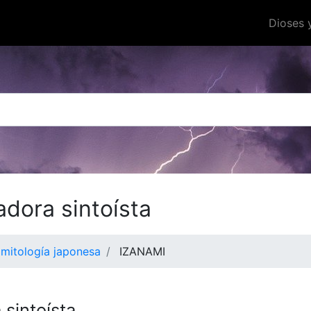
Dioses 
adora sintoísta
 mitología japonesa
IZANAMI
 sintoísta