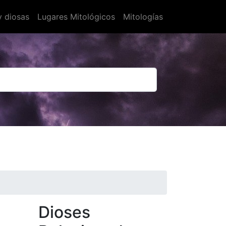
y diosas
Lugares Mitológicos
Mitologías
Dioses