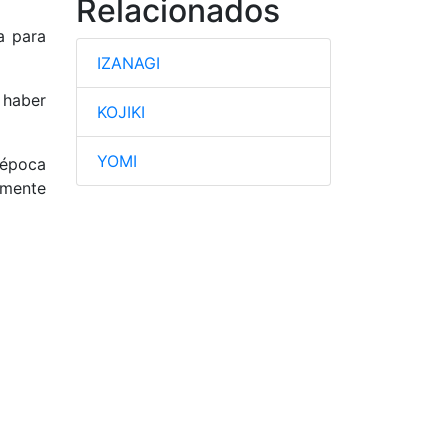
Relacionados
a para
IZANAGI
 haber
KOJIKI
YOMI
 época
emente