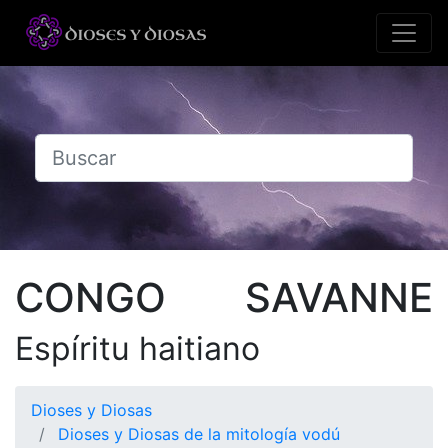
CONGO SAVANNE
Espíritu haitiano
Dioses y Diosas
Dioses y Diosas de la mitología vodú