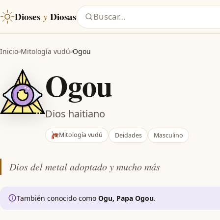
Dioses
y
Diosas
Buscar un dios, una diosa o una mi
Inicio
Mitología vudú
Ogou
Ogou
Dios haitiano
Mitología vudú
Deidades
Masculino
Dios del metal adoptado y mucho más
También conocido como
Ogu, Papa Ogou
.