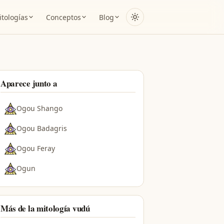
tologías
Conceptos
Blog
Aparece junto a
Ogou Shango
Ogou Badagris
Ogou Feray
Ogun
Más de la mitología vudú