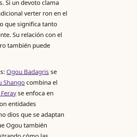
s. Si un devoto clama
adicional verter ron en el
o que significa tanto
te. Su relación con el
ero también puede
as:
Ogou Badagris
se
u Shango
combina el
Feray
se enfoca en
son entidades
mo dios que se adaptan
 que Ogou también
ostrando cómo las