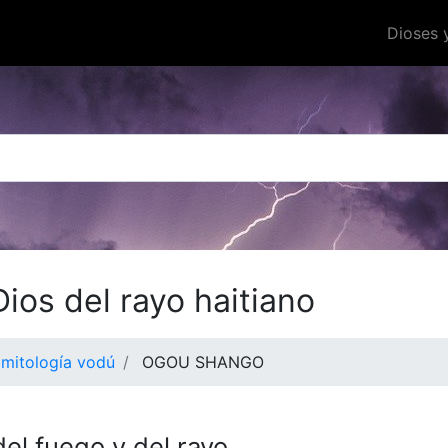
Dioses 
Dios del rayo haitiano
 mitología vodú
OGOU SHANGO
del fuego y del rayo