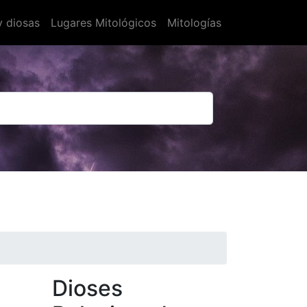
y diosas
Lugares Mitológicos
Mitologías
Dioses