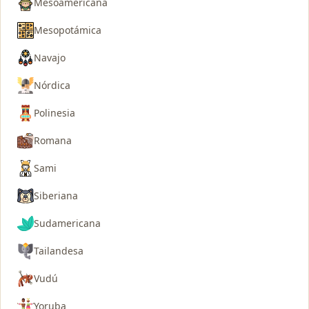
Mesoamericana
Mesopotámica
Navajo
Nórdica
Polinesia
Romana
Sami
Siberiana
Sudamericana
Tailandesa
Vudú
Yoruba