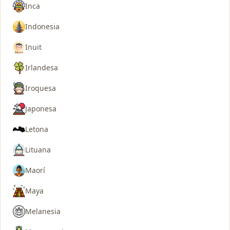
Inca
Indonesia
Inuit
Irlandesa
Iroquesa
Japonesa
Letona
Lituana
Maorí
Maya
Melanesia