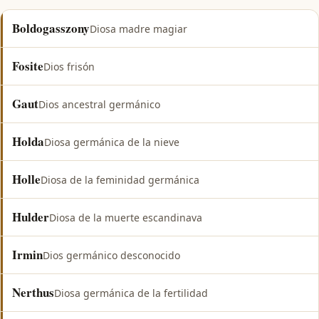
Boldogasszony
Diosa madre magiar
Fosite
Dios frisón
Gaut
Dios ancestral germánico
Holda
Diosa germánica de la nieve
Holle
Diosa de la feminidad germánica
Hulder
Diosa de la muerte escandinava
Irmin
Dios germánico desconocido
Nerthus
Diosa germánica de la fertilidad