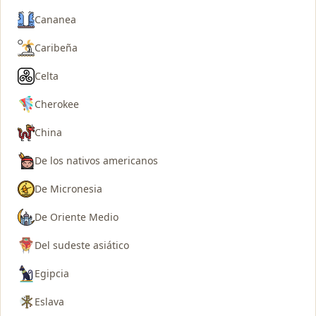
Cananea
Caribeña
Celta
Cherokee
China
De los nativos americanos
De Micronesia
De Oriente Medio
Del sudeste asiático
Egipcia
Eslava