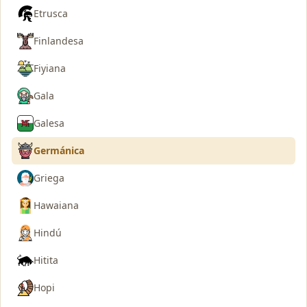
Etrusca
Finlandesa
Fiyiana
Gala
Galesa
Germánica
Griega
Hawaiana
Hindú
Hitita
Hopi