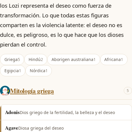
los Lozi representa el deseo como fuerza de
transformación. Lo que todas estas figuras
comparten es la violencia latente: el deseo no es
dulce, es peligroso, es lo que hace que los dioses
pierdan el control.
Griega
5
Hindú
2
Aborigen australiana
1
Africana
1
Egipcia
1
Nórdica
1
Mitología griega
5
Adonis
Dios griego de la fertilidad, la belleza y el deseo
Agave
Diosa griega del deseo