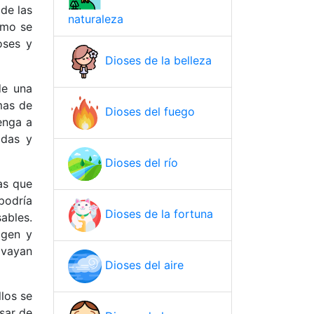
de las
naturaleza
ómo se
oses y
Dioses de la belleza
de una
mas de
Dioses del fuego
enga a
adas y
Dioses del río
as que
podría
Dioses de la fortuna
ables.
igen y
 vayan
Dioses del aire
los se
sar de