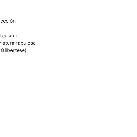
tección
tección
riatura fabulosa
(Gilbertese)