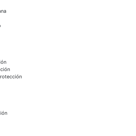
ana
o
ión
cción
protección
ción