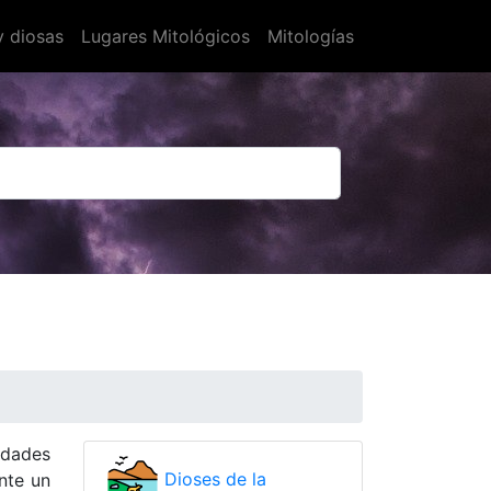
y diosas
Lugares Mitológicos
Mitologías
edades
Dioses de la
ante un