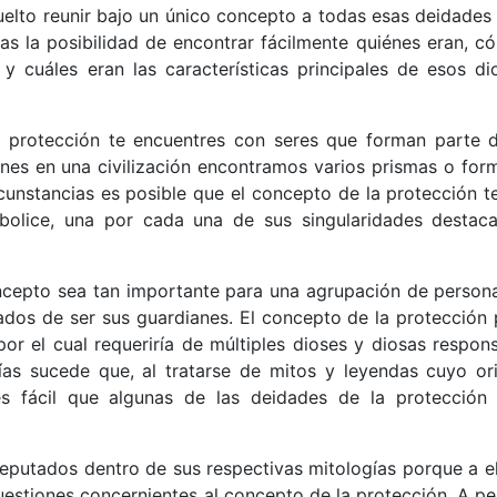
elto reunir bajo un único concepto a todas esas deidades 
as la posibilidad de encontrar fácilmente quiénes eran, c
y cuáles eran las características principales de esos di
a protección te encuentres con seres que forman parte 
nes en una civilización encontramos varios prismas o for
rcunstancias es posible que el concepto de la protección t
bolice, una por cada una de sus singularidades destac
ncepto sea tan importante para una agrupación de person
dos de ser sus guardianes. El concepto de la protección 
or el cual requeriría de múltiples dioses y diosas respons
as sucede que, al tratarse de mitos y leyendas cuyo or
 es fácil que algunas de las deidades de la protección
reputados dentro de sus respectivas mitologías porque a el
estiones concernientes al concepto de la protección. A pe