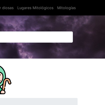
y diosas
Lugares Mitológicos
Mitologías