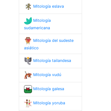
Mitología eslava
Mitología
sudamericana
Mitología del sudeste
asiático
Mitología tailandesa
Mitología vudú
Mitología galesa
Mitología yoruba