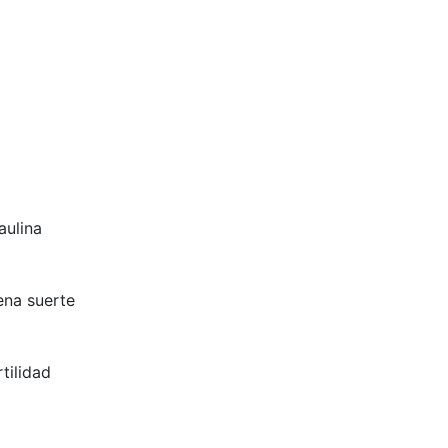
aulina
ena suerte
tilidad