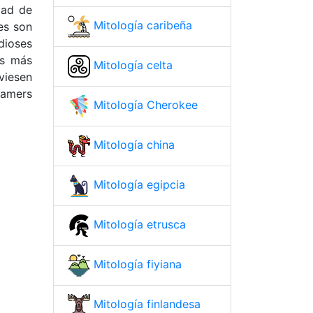
dad de
Mitología caribeña
es son
dioses
os más
Mitología celta
viesen
eamers
Mitología Cherokee
Mitología china
Mitología egipcia
Mitología etrusca
Mitología fiyiana
Mitología finlandesa