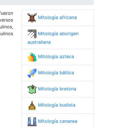
fueron
Mitología africana
iversos
linos,
ulinos
Mitología aborigen
australiana
Mitología azteca
Mitología báltica
Mitología bretona
Mitología budista
Mitología cananea