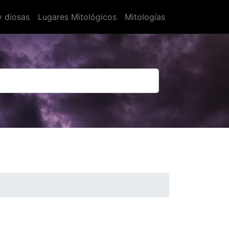
y diosas
Lugares Mitológicos
Mitologías