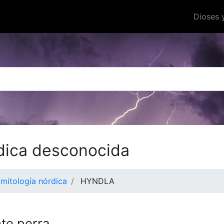
Dioses 
dica desconocida
 mitología nórdica
HYNDLA
te perra